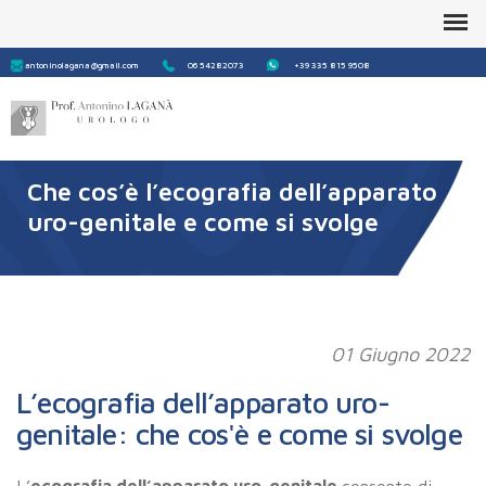
Form
Cerca
antoninolagana@gmail.com
06 54282073
+39 335 815 9508
di
ricerca
Che cos’è l’ecografia dell’apparato
uro-genitale e come si svolge
01 Giugno 2022
L’ecografia dell’apparato uro-
genitale: che cos'è e come si svolge
L’
ecografia dell’apparato uro-genitale
consente di