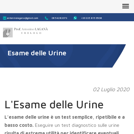
Form
Cerca
antoninolagana@gmail.com
06 54282073
+39 335 815 9508
di
ricerca
Esame delle Urine
02 Luglio 2020
L'Esame delle Urine
L’esame delle urine è un test semplice, ripetibile e a
basso costo.
Eseguire un test diagnostico sulle urine
risulta di estrema utilità per identificare eventuali