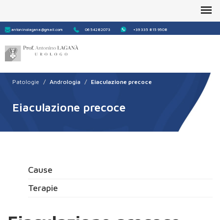
Form
Cerca
antoninolagana@gmail.com
06 54282073
+39 335 815 9508
di
ricerca
Patologie
Andrologia
Eiaculazione precoce
Eiaculazione precoce
Cause
Terapie