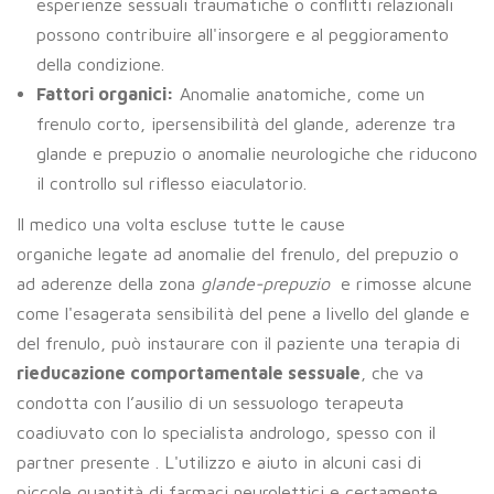
esperienze sessuali traumatiche o conflitti relazionali
possono contribuire all'insorgere e al peggioramento
della condizione.
Fattori organici:
Anomalie anatomiche, come un
frenulo corto, ipersensibilità del glande, aderenze tra
glande e prepuzio o anomalie neurologiche che riducono
il controllo sul riflesso eiaculatorio.
Il medico una volta escluse tutte le cause
organiche legate ad anomalie del frenulo, del prepuzio o
ad aderenze della zona
glande-prepuzio
e rimosse alcune
come l'esagerata sensibilità del pene a livello del glande e
del frenulo, può instaurare con il paziente una terapia di
rieducazione comportamentale sessuale
, che va
condotta con l’ausilio di un sessuologo terapeuta
coadiuvato con lo specialista andrologo, spesso con il
partner presente . L'utilizzo e aiuto in alcuni casi di
piccole quantità di farmaci neurolettici e certamente